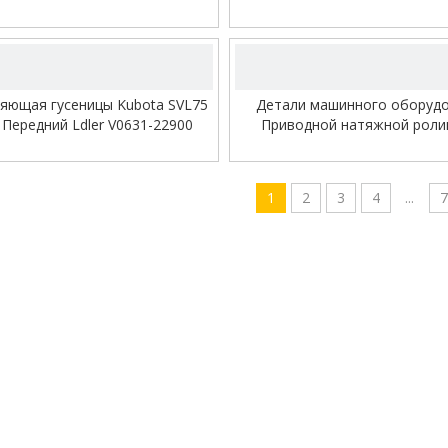
натяжной ролик
для Mitsubishi
Трек Страж
Н ссылка
видео
Шатун
яющая гусеницы Kubota SVL75
Детали машинного оборуд
 Передний Ldler V0631-22900
Приводной натяжной роли
Болт гайка
Детали ходовой части буль
Гусеничный передний натяжн
Цилиндр гусеницы в сбор
1
2
3
4
...
7
Цилиндр
Ведро
Зубья ковша
Втулка гусеницы/штифт г
Однофланцевая втулка
О НАС