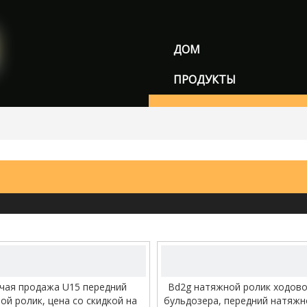
ДОМ
ПРОДУКТЫ
Звено гусеницы/цепь гу
Сборка гусеничных башм
Опорный ролик/нижний 
Несущий ролик/Верхний
Звездочка/сегмент
Бездельник
видео
видео
Трек обуви
чая продажа U15 передний
Bd2g натяжной ролик ходово
Другие части
ой ролик, цена со скидкой на
бульдозера, передний натяжн