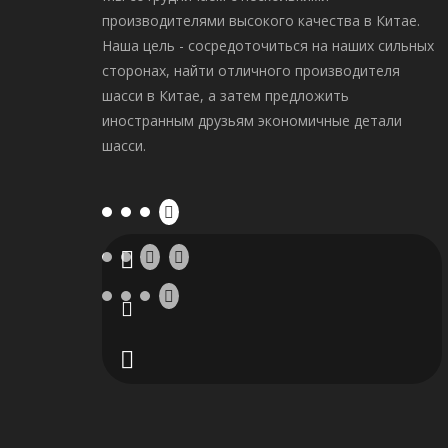
производителями высокого качества в Китае.
Наша цель - сосредоточиться на наших сильных
сторонах, найти отличного производителя
шасси в Китае, а затем предложить
иностранным друзьям экономичные детали
шасси.
+86-
diana@hetrack.com
135-
9927-
ally@hetrack.com
Hetrack-
5398
jane@hetrack.com
Джейн