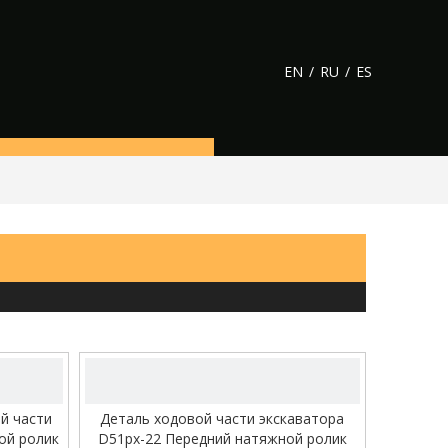
EN
/
RU
/
ES
сеницы
аков
ролик
 ролик/Верхний ролик
видео
й части
Деталь ходовой части экскаватора
ой ролик
D51px-22 Передний натяжной ролик