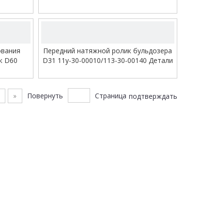
(натяжное колесо) 12y-30-00011
Натяжной ролик
видео
ования
Передний натяжной ролик бульдозера
к D60
D31 11y-30-00010/113-30-00140 Детали
дозера
ходовой части бульдозера
ой ролик
е
»
Повернуть
Страница
подтверждать
усеницы