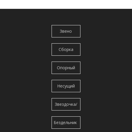
Звено
гусеницы/
Сборка
цепь
гусеничных
гусеницы
Опорный
башмаков
ролик/нижний
Несущий
ролик
ролик/
Звездочка/
Верхний
сегмент
ролик/
Бездельник