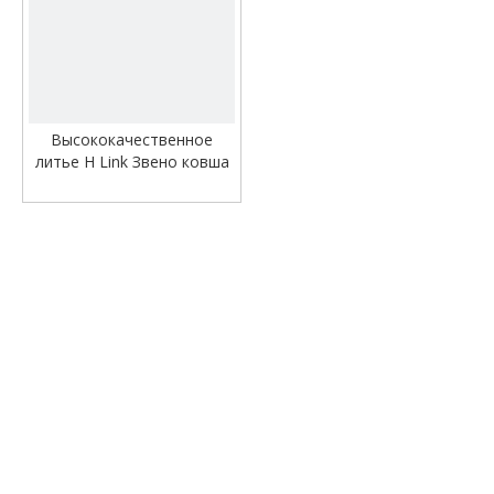
видео
Высококачественное
литье H Link Звено ковша
экскаватора для
экскаватора H Link для
удлинителя ковша EC290
Ковш H Link