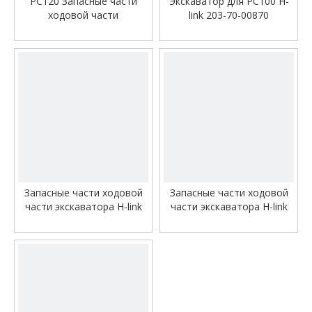
PC120 Запасные части
Экскаватор для PC100 H-
ходовой части
link 203-70-00870
экскаватора H-link
Высококачественные
детали
Запасные части ходовой
Запасные части ходовой
части экскаватора H-link
части экскаватора H-link
для Liebherr 944
для EX1200
Высококачественные
Высококачественные
детали
детали