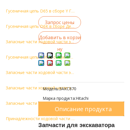
Гусеничная цепь D65 в сборе Y Гусеничная цепь Детали ходовой части бульдозера
Запрос цены
Гусеничная цепь D6K в сборе Детали гусеничной цепи DT в сборе Детали ходовой части бульдозера
Добавить в корзи
Запасные части ходовой части экскаватора ZX330 в сборе гусеничного звена гусеничной цепи
ну
Гусеничная цепь D9N в сборе Y Детали гусеничной цепи DT Детали ходовой части бульдозера в сборе гусеничного звена
Запасные части ходовой части экскаватора ZX870 в сборе гусеничного звена гусеничной цепи
Запасные части ходовой части экскаватора EX120 гусеничная цепь в сборе
Модель:
ЗАКС870
Марка продукта:
Hitachi
Запасные части ходовой части экскаватора EX100 гусеничная цепь в сборе
Описание продукта
Принадлежности ходовой части экскаватора Гусеничная цепь в сборе E390
Запчасти для экскаватора