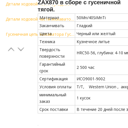
ZAX870 в сборе с гусеничной
Детали ходовой части бульдозера Гусеничная цепь Детали DT в сборе с гусеничной связью D155 SD32
тягой.
Материал
50Mn/40SiMnTi
Детали ходовой части экскаватора Гусеничная цепь и звено гусеницы в сборе Р210ЛК-7
Заканчивать
Гладкий
Цвета
Черный или желтый
Гусеничная цепь экскаватора Гусеничная цепь в сборе 177.8 Ходовая часть DT Parts
Техника
Кузнечное литье
Твердость
HRC50-56, глубина: 4-10 м
поверхности
Гарантийный
2 500 час
срок
Сертификация
ИСО9001-9002
Условия оплаты
Т/Т, Western Union , ак
минимальный
1 кусок
заказ
Срок поставки
В течение 20 дней после