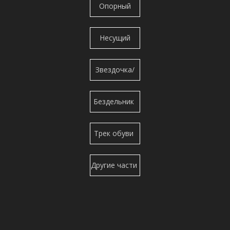
гусеницы
Опорный
башмаков
ролик/нижний
Несущий
ролик
ролик/
Звездочка/
Верхний
сегмент
ролик/
Бездельник
Верхний
Трек обуви
ролик
Другие части