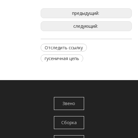
предыдущий:
следующий:
Отследить ссылку
гусеничная цепь
Запчасти для экскаваторов
Трек Ссылка в сборе
ссылка на путь экскаватора
Звено
гусеницы/
Сборка
цепь
гусеничных