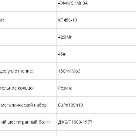
40Мн/СКМн3А
г:
КТ450-10
42SiMn
45#
ее уплотнение:
15CrNiMo3
тельное кольцо:
Резина
 металлический набор:
CuPd10Sn10
ний шестигранный болт:
ДЖБ/Т1000-1977