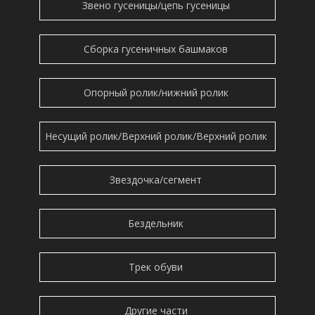
Звено гусеницы/цепь гусеницы
:
Стандартный экспортный фумигиров
Сборка гусеничных башмаков
Опорный ролик/нижний ролик
ущий:
Несущий ролик/Верхний ролик/Верхний ролик
атяжной ролик
Бездельник
1Р-8938
передний натя
Звездочка/сегмент
Бездельник
Трек обуви
Другие части