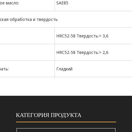
ое масло:
SAE85
ская обработка и твердость
HRC52-58 Твердость:> 3,6
HRC52-58 Твердость:> 2,6
ать:
Гладкий
Черный/Желтый/Серый/Красный/Друг
ВЭД:
8431499900
КАТЕГОРИЯ ПРОДУКТА
ригинала:
Китай (Мианланд)