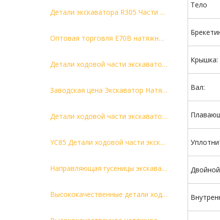
Тело
Детали экскаватора R305 Части шасси строительной техники переднего натяжителя гусеницы
Брекетин
Оптовая торговля E70B натяжное колесо в сборе с пружиной и регулятором гусеницы в сборе натяжной ролик
Крышка:
Детали ходовой части экскаватора высшего качества Натяжной ролик звездочки для мини-экскаватора ZAX55 Натяжной ролик
Вал:
Заводская цена Экскаватор Натяжной ролик Ковка Натяжной ролик в сборе Детали ходовой части экскаватора Передний натяжной ролик
Плавающ
Детали ходовой части экскаватора PC56 Натяжное колесо Направляющее колесо Высококачественные детали
YC85 Детали ходовой части экскаватора Натяжное колесо Высококачественные детали
Уплотни
Направляющая гусеницы экскаватора VIO55
Двойной
Высококачественные детали ходовой части экскаватора натяжное колесо E120B
Внутрен