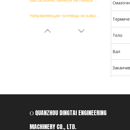
Высококачественное натяжное колесо деталей ходовой части экскаватора DH300
Смазочн
Направляющая гусеницы экскаватора B37-2
Термиче
Тело
Вал
Заканчив
Цвет:
Код ТН 
О QUANZHOU DINGTAI ENGINEERING
Место о
MACHINERY CO., LTD.