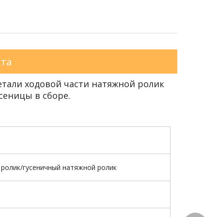
кта
етали ходовой части натяжной ролик
сеницы в сборе.
ролик/гусеничный натяжной ролик