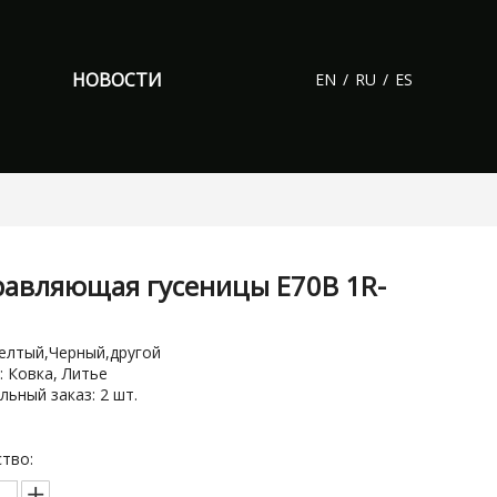
НОВОСТИ
EN
/
RU
/
ES
авляющая гусеницы E70B 1R-
8
елтый,Черный,другой
: Ковка, Литье
ьный заказ: 2 шт.
тво: