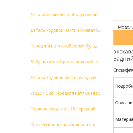
Детали машинного оборудования Приводной натяжной ролик D60 Детали ходовой части бульдозера Гусеничный передний натяжной ролик
Модель
Деталь ходовой части экскаватора D51px-22 Передний натяжной ролик (натяжное колесо) 12y-30-00011 Натяжной ролик
Передний натяжной ролик бульдозера D31 11y-30-00010/113-30-00140 Детали ходовой части бульдозера
экскав
Задний
Bd2g натяжной ролик ходовой части бульдозера, передний натяжной ролик для Mitsubishi
Специфик
Детали ходовой части бульдозера D5c Передний натяжной ролик 20y-30-00320 Натяжной ролик
Подробн
6s3277 D3c Передняя натяжная гусеница, часть ходовой части бульдозера, Cr3004
Описани
Горячая продажа U15 передний натяжной ролик, цена со скидкой на натяжной ролик
Материа
Профессиональная ходовая часть экскаватора разделяет переднее натяжное колесо ЭК210Б мини переднее натяжное устройство