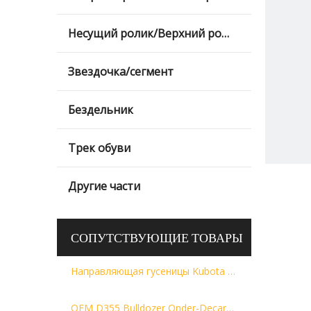
Несущий ролик/Верхний ролик/Верхний ролик
Звездочка/сегмент
Бездельник
Трек обуви
Другие части
СОПУТСТВУЮЩИЕ ТОВАРЫ
Направляющая гусеницы Kubota SVL75 SVL95 Передний Ldler V0631-22900
OEM D355 Bulldozer Onder-Decardies Carts195-30-00055 195-30-00470 195-30-00280