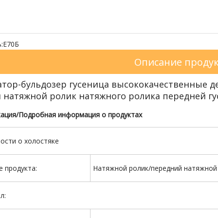
:
Е70Б
Описание проду
атор-бульдозер гусеница высококачественные д
 натяжной ролик натяжного ролика передней гу
ация/Подробная информация о продуктах
ости о холостяке
е продукта:
Натяжной ролик/передний натяжной 
л: