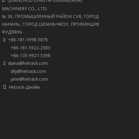
QUANZHOU DINGTAI ENGINEERING

анный деревянный поддон
MACHINERY CO., LTD.
№ 30, ПРОМЫШЛЕННЫЙ РАЙОН СУЯ, ГОРОД
НАНАНЬ, ГОРОД ЦЮАНЬЧЖОУ, ПРОВИНЦИЯ
ФУДЗЯНЬ
+86-181-5998-5875

+86-181-5922-2583
следующий:
+86-135-9927-5398
diana@hetrack.com

жной ролик
ally@hetrack.com
jane@hetrack.com
Hetrack-Джейн
