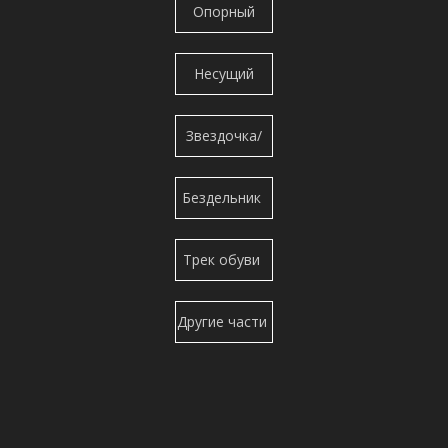
гусеницы
Опорный
башмаков
ролик/нижний
Несущий
ролик
ролик/
Звездочка/
Верхний
сегмент
ролик/
Бездельник
Верхний
Трек обуви
ролик
Другие части