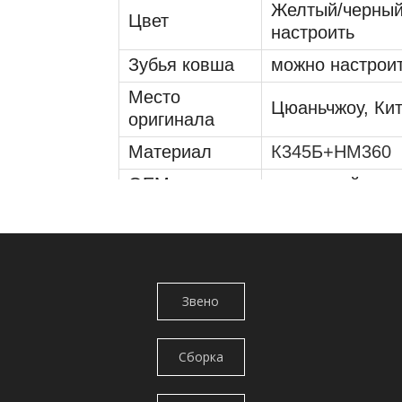
Желтый/черный
Цвет
настроить
Зубья ковша
можно настрои
Место
Цюаньчжоу, Ки
оригинала
Материал
К345Б+НМ360
OEM
доступный
Ширина
Стандартный
Упаковка
Деревянная кор
Звено
гусеницы/
Сборка
цепь
гусеничных