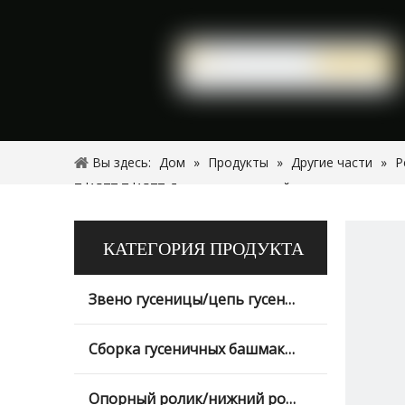
Вы здесь:
Дом
»
Продукты
»
Другие части
»
Р
7d1577 7d1577 Детали лезвия грейдера для сельско
КАТЕГОРИЯ ПРОДУКТА
Звено гусеницы/цепь гусеницы
Сборка гусеничных башмаков
Опорный ролик/нижний ролик