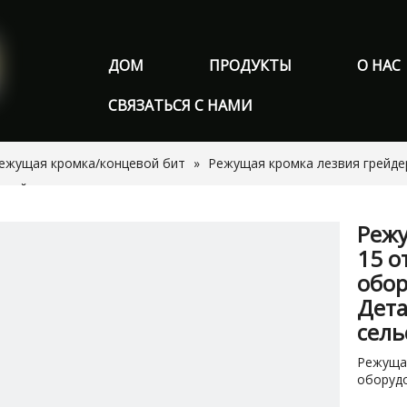
ДОМ
ПРОДУКТЫ
О НАС
СВЯЗАТЬСЯ С НАМИ
ежущая кромка/концевой бит
»
Режущая кромка лезвия грейде
хозяйственного трактора
Режу
15 о
обор
Дета
сель
Режущая
оборуд