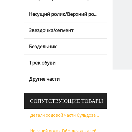
Несущий ролик/Верхний ролик/Верхний ролик
Звездочка/сегмент
Бездельник
Трек обуви
Другие части
СОПУТСТВУЮЩИЕ ТОВАРЫ
Детали ходовой части бульдозера Двойной и одинарный опорный ролик с фланцем/нижний ролик/нижний ролик для D8N
Несущий ролик D6H для деталей ходовой части бульдозера 44-235-5974