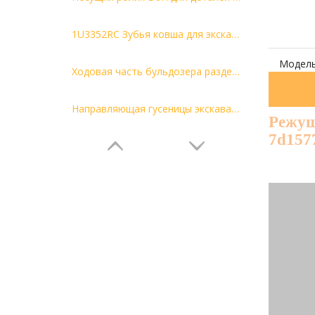
1U3352RC Зубья ковша для экскаватора
Модель
Ходовая часть бульдозера разделяет CR3330, группу сегмента Caterpillar D6D 5S0050
Направляющая гусеницы экскаватора EX100
Режущ
7d157