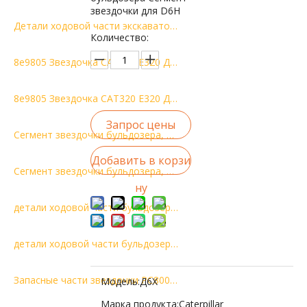
звездочки для D6H
Детали ходовой части экскаватора DH220, высококачественная звездочка, цепная звездочка, приводная звездочка
Количество:
8e9805 Звездочка CAT320 E320 Детали ходовой части экскаватора
8e9805 Звездочка CAT320 E320 Детали ходовой части экскаватора
Запрос цены
Сегмент звездочки бульдозера, детали ходовой части бульдозера D355 195-27-12467
Добавить в корзи
Сегмент звездочки бульдозера, детали ходовой части бульдозера D355 195-27-12467
ну
детали ходовой части бульдозера D68 Группы сегментов сегмент звездочки
детали ходовой части бульдозера D68 Группы сегментов сегмент звездочки
Запасные части звездочки PC800 для экскаватора Звездочка PC800
Модель:
Д6Х
Марка продукта:
Caterpillar