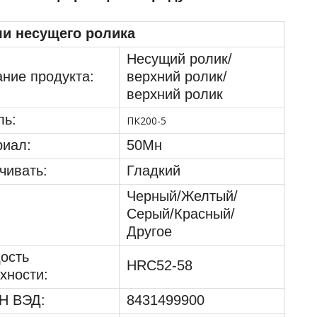
ли несущего ролика
Несущий ролик/
ние продукта:
верхний ролик/
верхний ролик
ль:
ПК200-5
иал:
50Мн
чивать:
Гладкий
Черный/Желтый/
Серый/Красный/
Другое
ость
HRC52-58
хности:
Н ВЭД:
8431499900