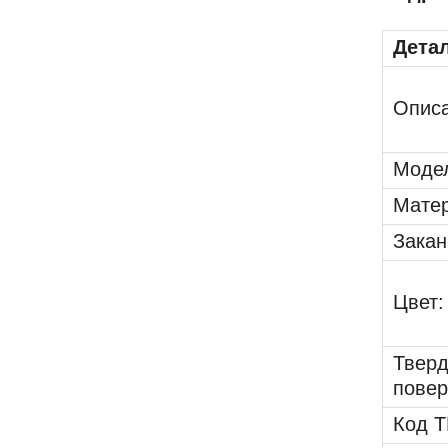
Дета
Описа
Моде
Матер
Закан
Цвет:
Тверд
повер
Код Т