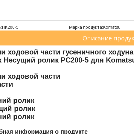
:
ПК200-5
Марка продукта:
Komatsu
Описание проду
ли ходовой части гусеничного ходун
к Несущий ролик PC200-5 для Komats
ли ходовой части
асти
ний ролик
щий ролик
ний ролик
бная информация о продукте