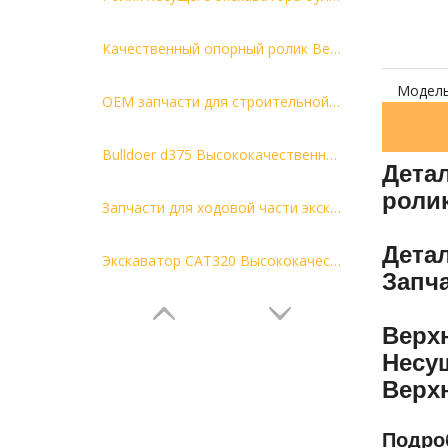
Качественный опорный ролик Верхний ролик для запчастей экскаваторов любых марок и моделей БД2Г Верхний ролик
Модель
OEM запчасти для строительной техники Несущий ролик Ходовая часть экскаватора Запчасти Верхний ролик для CAT KOMATSU D31P-18 Несущий ролик
Bulldoer d375 Высококачественный верхний ролик Верхний ролик Несущий ролик по конкурентоспособной цене
Дета
роли
Запчасти для ходовой части экскаватора с завода Запчасти для гусеничного ролика Рама экскаватора в сборе Верхний несущий EX100 Верхний ролик
Дета
Экскаватор CAT320 Высококачественный верхний ролик Верхний ролик Несущий ролик по конкурентоспособной цене
Запч
Верх
Несу
Верх
Подро