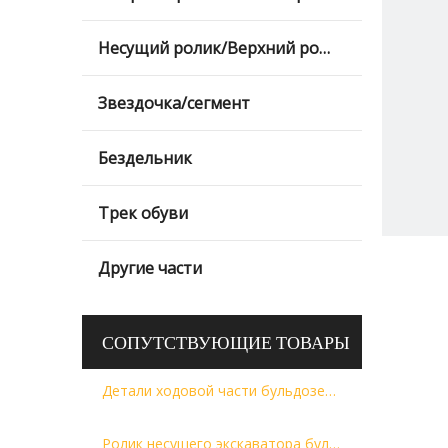
Несущий ролик/Верхний ролик/Верхний ролик
Звездочка/сегмент
Бездельник
Трек обуви
Другие части
СОПУТСТВУЮЩИЕ ТОВАРЫ
Детали ходовой части бульдозера D8N Верхний каток Несущий каток Верхний каток
Ролик несущего экскаватора бульдозера ролика следа нижний и сборка верхнего ролика НЕСУЩИЙ РОЛИК ЭС100