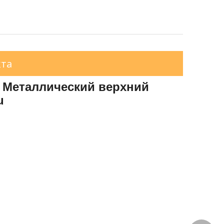
кта
а Металлический верхний
u