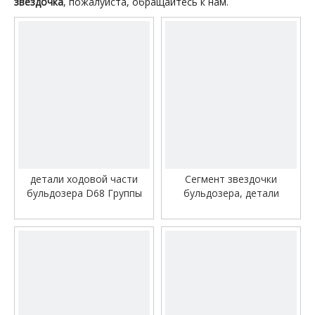
звездочка
, пожалуйста, обращайтесь к нам.
видео
видео
детали ходовой части
Сегмент звездочки
бульдозера D68 Группы
бульдозера, детали
сегментов сегмент
ходовой части бульдозера
звездочки
D355 195-27-12467