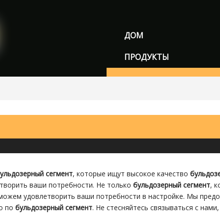
ДОМ
ПРОДУКТЫ
Звено гусеницы/цепь гу
Сборка гусеничных башм
Опорный ролик/нижний 
Несущий ролик/Верхний
Звездочка/сегмент
ульдозерный сегмент
, которые ищут высокое качество
бульдоз
Бездельник
творить ваши потребности. Не только
бульдозерный сегмент
, 
Трек обуви
можем удовлетворить ваши потребности в настройке. Мы предо
о по
бульдозерный сегмент
. Не стесняйтесь связываться с нами
Другие части