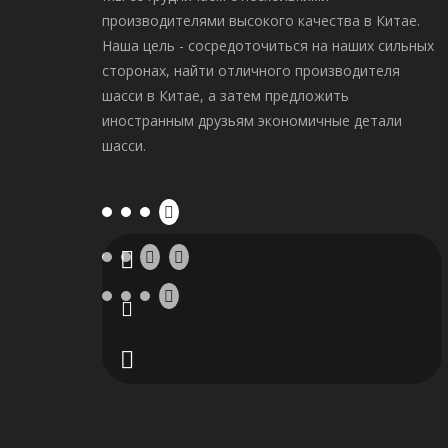
производителями высокого качества в Китае.
Наша цель - сосредоточиться на наших сильных
сторонах, найти отличного производителя
шасси в Китае, а затем предложить
иностранным друзьям экономичные детали
шасси.
+86-
diana@hetrack.com
135-
9927-
ally@hetrack.com
Hetrack-
5398
jane@hetrack.com
Джейн