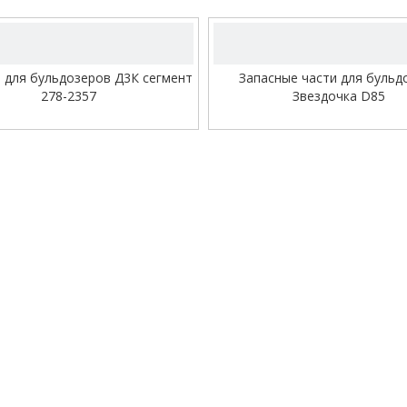
Трек Страж
Н ссылка
 для бульдозеров Д3К сегмент
Запасные части для бульд
Шатун
278-2357
Звездочка D85
Болт гайка
Цилиндр гусеницы в сбор
Цилиндр
Ведро
Зубья ковша
Втулка гусеницы/штифт г
Однофланцевая втулка
О НАС