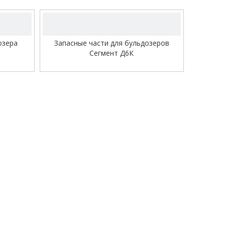
озера
Запасные части для бульдозеров
Сегмент Д6К
е
усеницы