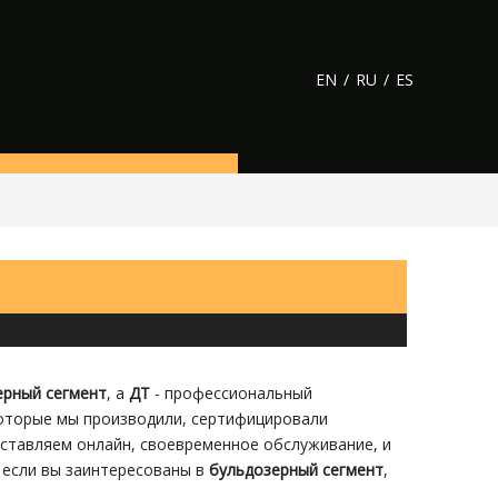
EN
/
RU
/
ES
сеницы
аков
ролик
 ролик/Верхний ролик
ерный сегмент
, а
ДТ
- профессиональный
которые мы производили, сертифицировали
ставляем онлайн, своевременное обслуживание, и
, если вы заинтересованы в
бульдозерный сегмент
,