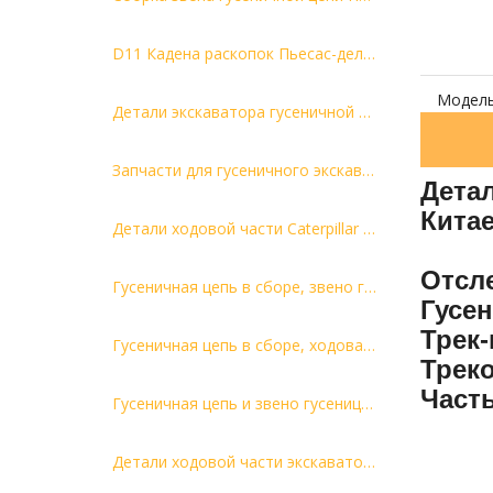
D11 Кадена раскопок Пьесас-дель-Трен-де-Родахе
Модель
Детали экскаватора гусеничной связи D61 134-32-00020/13G-32-00020
Запчасти для гусеничного экскаватора ZAX870 4658418
Детал
Кита
Детали ходовой части Caterpillar D6H ТЯГА ГУСЕНИЦЫ В СБОРЕ, 41 ЗВЕНЬ, 8E9037 - ССЫЛКА AS, ГУСЕНИЦА 45L
Отсл
Гусеничная цепь в сборе, звено гусеницы в сборе, детали ходовой части экскаватора DS340 по конкурентоспособной цене
Гусе
Трек-
Гусеничная цепь в сборе, ходовая часть экскаватора в сборе, детали EX60 по конкурентоспособной цене
Трек
Часть
Гусеничная цепь и звено гусеницы в сборе, детали ходовой части экскаватора ZX330, заводская цена
Детали ходовой части экскаватора ZX230 51L в сборе с гусеничной цепью и звеном гусеницы