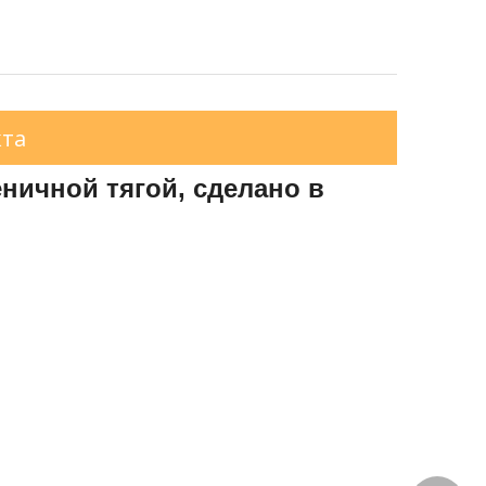
кта
еничной тягой, сделано в