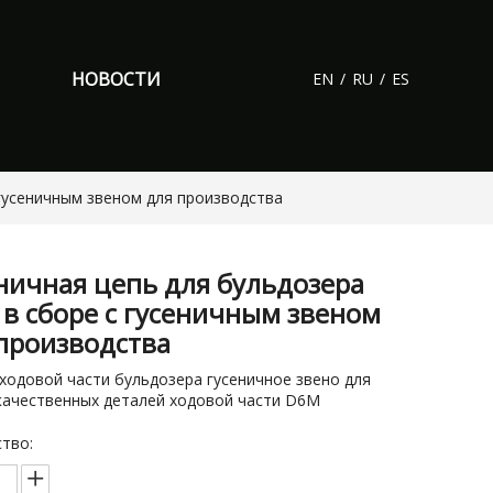
НОВОСТИ
EN
/
RU
/
ES
 гусеничным звеном для производства
ничная цепь для бульдозера
в сборе с гусеничным звеном
производства
ходовой части бульдозера гусеничное звено для
ачественных деталей ходовой части D6M
тво: