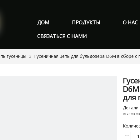
ДОМ
ПРОДУКТЫ
О НАС
СВЯЗАТЬСЯ С НАМИ
епь гусеницы
»
Гусеничная цепь для бульдозера D6M в сборе с
Гусе
D6M 
для 
Детали 
высокок
Количес