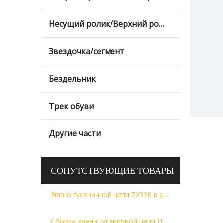
Несущий ролик/Верхний ролик/Верхний ролик
Звездочка/сегмент
Бездельник
Трек обуви
Другие части
СОПУТСТВУЮЩИЕ ТОВАРЫ
Звено гусеничной цепи ZX330 в сборе 45L для запасных частей KM2233/45 SI801/45 ходовой части экскаватора 9156481 9202851
Сборка звена гусеничной цепи ПК100-1/2/3/5/6 42Л для запасных частей 202-32-00201 ходовой части экскаватора