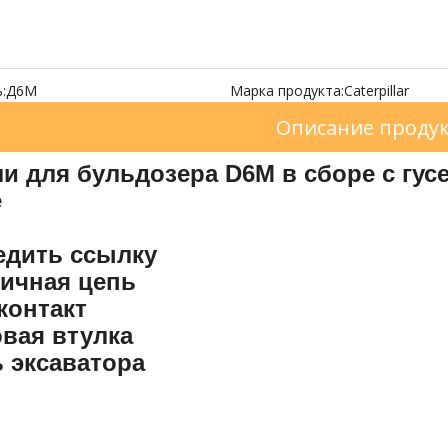
:
Д6М
Марка продукта:
Caterpillar
Описание проду
и для бульдозера D6M в сборе с гус
е
едить ссылку
ничная цепь
контакт
овая втулка
 эксаватора