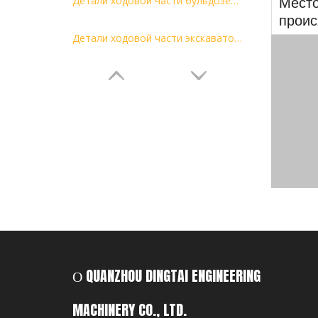
Детали ходовой части бульдозера Гусеничная цепь Детали DT в сборе с гусеничной связью D155 SD32
Мест
прои
Детали ходовой части экскаватора Гусеничная цепь и звено гусеницы в сборе Р210ЛК-7
О QUANZHOU DINGTAI ENGINEERING
MACHINERY CO., LTD.