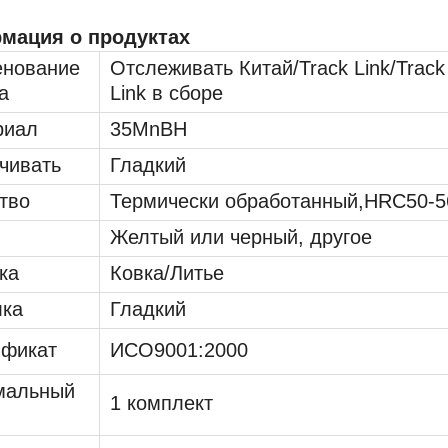
мация о продуктах
енование
Отслеживать Китай/Track Link/Track
а
Link в сборе
риал
35MnBH
чивать
Гладкий
тво
Термически обработанный,HRC50-5
Желтый или черный, другое
ка
Ковка/Литье
лка
Гладкий
ификат
ИСО9001:2000
мальный
1 комплект