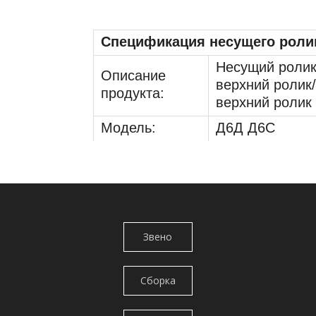
Спецификация несущего роли
Несущий ролик
Описание
верхний ролик/
продукта:
верхний ролик
Модель:
Д6Д Д6С
Материал:
50Мн
Заканчивать:
Гладкий
Глубина
8ММ-12ММ
твердости:
Звено
Сертификация:
ИСО9000-2008
гусеницы/
МОК:
1 кусок
Сборка
цепь
Состояние:
Новый
гусеничных