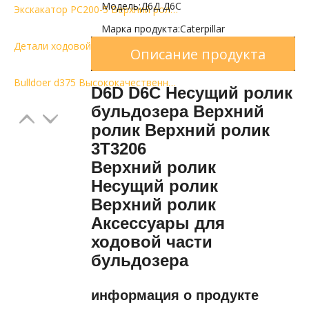
Модель:
Д6Д Д6С
Экскакатор PC200-5 Верхний ролик Верхний ролик Несущий ролик для продажи
Марка продукта:
Caterpillar
Детали ходовой части бульдозера D8N Верхний каток Несущий каток Верхний каток
Описание продукта
Bulldoer d375 Высококачественный верхний ролик Верхний ролик Несущий ролик по конкурентоспособной цене
D6D D6C Несущий ролик
бульдозера Верхний
ролик Верхний ролик
3T3206
Верхний ролик
Несущий ролик
Верхний ролик
Аксессуары для
ходовой части
бульдозера
информация о продукте