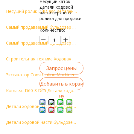
Несущий каток
Детали ходовой
Несущий ролик D4D для деталей ходовой части бульдозера 3K7962
части верхнего
ролика для продажи
Самый продаваемый бульдозер D50 Верхний ролик Верхний ролик Несущий ролик высокого качества на заводе
Количество:
Самый продаваемый бульдозер D4D Верхний ролик Верхний ролик Несущий ролик высокого качества на заводе
Строительная техника Ходовая часть экскаватора psrts верхний каток ZAX370 Подъемный ролик Несущий каток
Запрос цены
Экскакатор Constrcution Machinery psrts E385 верхний роликовый ролик Несущий ролик
Добавить в корзи
Komatsu D60-8 D65 Детали ходовой части бульдозера Ролик для пополнения запасов 141-30-00560 14x-30-00140 Несущий ролик
ну
Детали ходовой части бульдозера CAT D4H 6K9879 6K9880 Несущий ролик
Детали ходовой части бульдозера CAT D5H верхний верхний ролик 6Y3908 несущий ролик